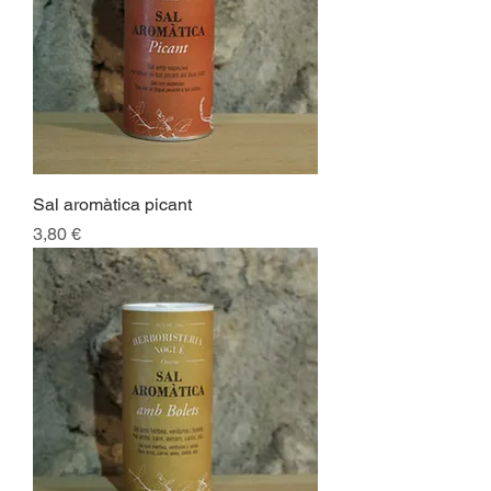
Sal aromàtica picant
Preu
3,80 €