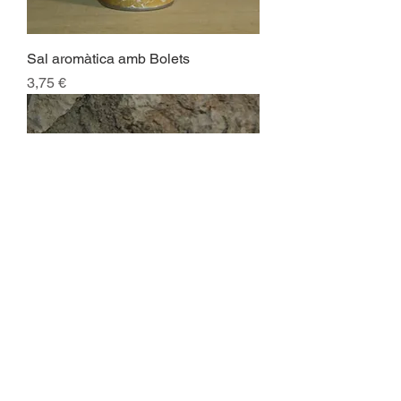
Sal aromàtica amb Bolets
Preu
3,75 €
Sal aromàtica Mediterrani
Preu
3,75 €