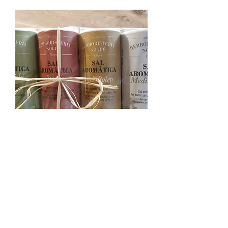
Pack regal sals aromàtiques
Esgotat
COM ARRIBAR-HI