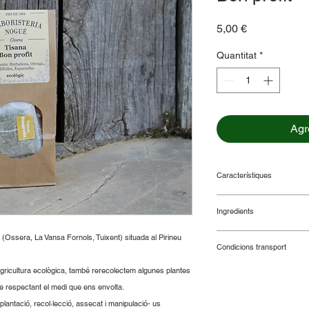
Price
5,00 €
Quantitat
*
Agre
Característiques
Tisana amb unes herb
Ingredients
lenta i difícil. Aroma
12 bossetes individu
Herbabona (
Mentha v
(Ossera, La Vansa Fornols, Tuixent) situada al Pirineu
Condicions transport
millefolium
), Flor d'o
Esparnellac (
Santoli
agricultura ecològica, també rerecolectem algunes plantes
Cost fix de 6€, a part
e respectant el medi que ens envolta.
El transport pot tard
Si esteu a les illes b
–plantació, recol·lecció, assecat i manipulació- us